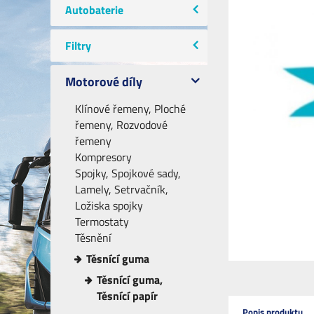
Autobaterie
Filtry
Motorové díly
Klínové řemeny, Ploché
řemeny, Rozvodové
řemeny
Kompresory
Spojky, Spojkové sady,
Lamely, Setrvačník,
Ložiska spojky
Termostaty
Těsnění
Těsnící guma
Těsnící guma,
Těsnící papír
Popis produktu