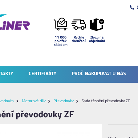
11 000
Rychlé
Zboží na
položek
doručení
objednání
skladem
TAKTY
CERTIFIKÁTY
PROČ NAKUPOVAT U NÁS
vodovka
Motorové díly
Převodovky
Sada těsnění převodovky ZF
nění převodovky ZF