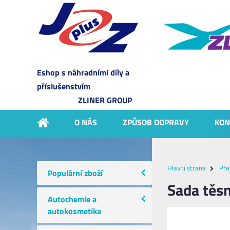
Eshop s náhradními díly a
příslušenstvím
ZLINER GROUP
O NÁS
ZPŮSOB DOPRAVY
KON
Hlavní strana
Pře
Populární zboží
Sada těs
Autochemie a
autokosmetika