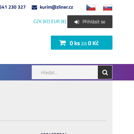
541 230 327
kurim@zliner.cz
CZK (Kč)
EUR (€)
Přihlásit se
0 ks
za
0 Kč