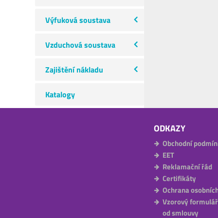
Výfuková soustava
Vzduchová soustava
Zajištění nákladu
Katalogy
ODKAZY
Obchodní podmín
EET
Reklamační řád
Certifikáty
Ochrana osobních
Vzorový formulář
od smlouvy