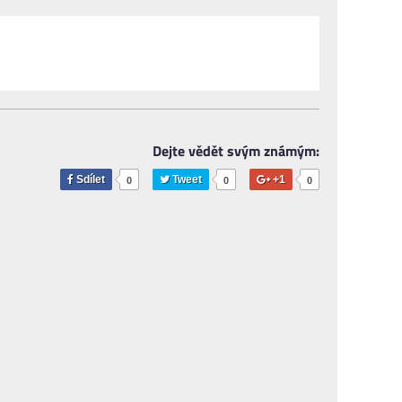
Dejte vědět svým známým:
Sdílet
Tweet
+1
0
0
0