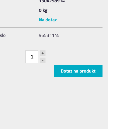
1304298914
0 kg
Na dotaz
slo
95531145
+
-
Dotaz na produkt