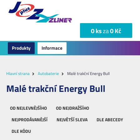
0 ks
za
0 Kč
Produkty
Informace
Hlavní strana
Autobaterie
Malé trakční Energy Bull
Malé trakční Energy Bull
OD NEJLEVNĚJŠÍHO
OD NEJDRAŽŠÍHO
NEJPRODÁVANĚJŠÍ
NEJVĚTŠÍ SLEVA
DLE ABECEDY
DLE KÓDU