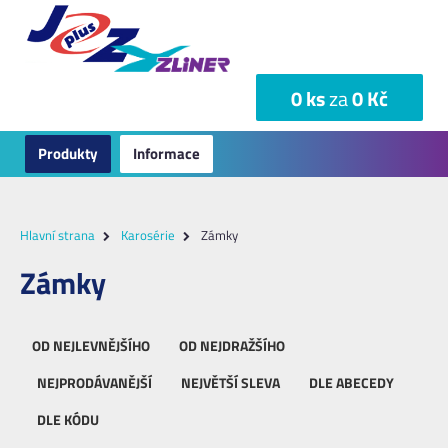
0 ks
za
0 Kč
Produkty
Informace
Hlavní strana
Karosérie
Zámky
Zámky
OD NEJLEVNĚJŠÍHO
OD NEJDRAŽŠÍHO
NEJPRODÁVANĚJŠÍ
NEJVĚTŠÍ SLEVA
DLE ABECEDY
DLE KÓDU