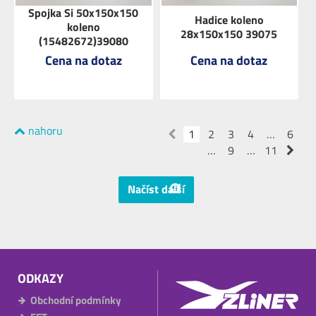
Spojka Si 50x150x150
Hadice koleno
koleno
28x150x150 39075
(15482672)39080
Cena na dotaz
Cena na dotaz
nahoru
ZOBRAZIT
1
ZOBRAZIT
2
3
4
…
6
…
9
…
11
Načíst další
ODKAZY
Obchodní podmínky