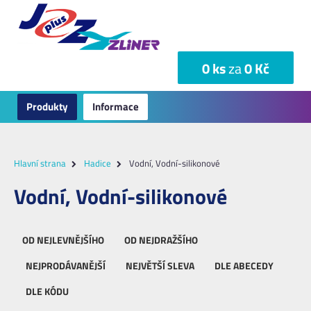
0 ks
za
0 Kč
Produkty
Informace
Hlavní strana
Hadice
Vodní, Vodní-silikonové
Vodní, Vodní-silikonové
OD NEJLEVNĚJŠÍHO
OD NEJDRAŽŠÍHO
NEJPRODÁVANĚJŠÍ
NEJVĚTŠÍ SLEVA
DLE ABECEDY
DLE KÓDU