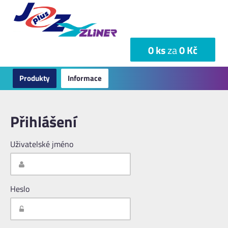
0 ks
za
0 Kč
Produkty
Informace
Přihlášení
Uživatelské jméno
Heslo