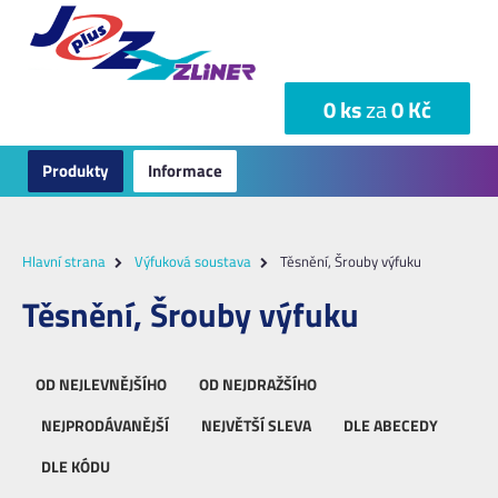
0 ks
za
0 Kč
Produkty
Informace
Hlavní strana
Výfuková soustava
Těsnění, Šrouby výfuku
Těsnění, Šrouby výfuku
OD NEJLEVNĚJŠÍHO
OD NEJDRAŽŠÍHO
NEJPRODÁVANĚJŠÍ
NEJVĚTŠÍ SLEVA
DLE ABECEDY
DLE KÓDU