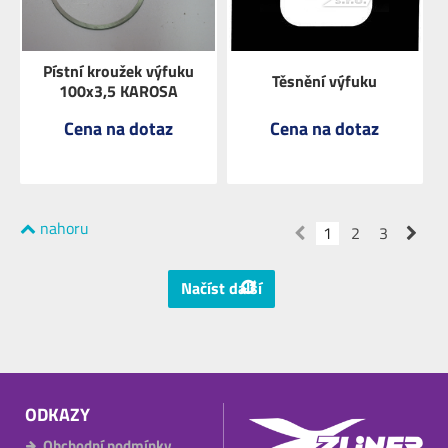
Pístní kroužek výfuku
Těsnění výfuku
100x3,5 KAROSA
Cena na dotaz
Cena na dotaz
nahoru
ZOBRAZIT
ZOBRAZIT
1
2
3
Načíst další
ODKAZY
Obchodní podmínky