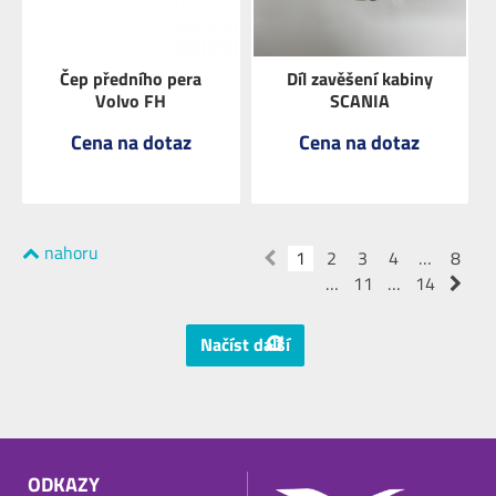
Čep předního pera
Díl zavěšení kabiny
Volvo FH
SCANIA
Cena na dotaz
Cena na dotaz
nahoru
ZOBRAZIT
1
ZOBRAZIT
2
3
4
…
8
…
11
…
14
Načíst další
ODKAZY