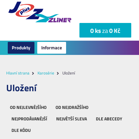
0 ks
za
0 Kč
Produkty
Informace
Hlavní strana
Karosérie
Uložení
Uložení
OD NEJLEVNĚJŠÍHO
OD NEJDRAŽŠÍHO
NEJPRODÁVANĚJŠÍ
NEJVĚTŠÍ SLEVA
DLE ABECEDY
DLE KÓDU