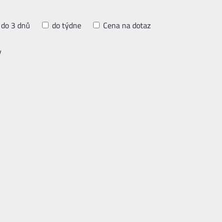
do 3 dnů
do týdne
Cena na dotaz
y