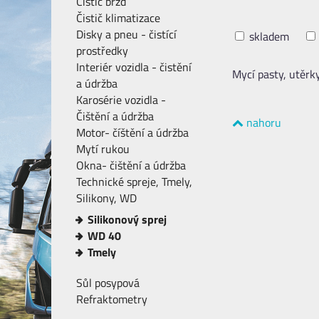
Čistič brzd
Čistič klimatizace
Disky a pneu - čistící
skladem
prostředky
Interiér vozidla - čistění
Mycí pasty, utěrk
a údržba
Karosérie vozidla -
Čištění a údržba
nahoru
Motor- číštění a údržba
Mytí rukou
Okna- čištění a údržba
Technické spreje, Tmely,
Silikony, WD
Silikonový sprej
WD 40
Tmely
Sůl posypová
Refraktometry