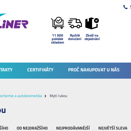
11 000
Rychlé
Zboží na
položek
doručení
objednání
skladem
TAKTY
CERTIFIKÁTY
PROČ NAKUPOVAT U NÁS
ochemie a autokosmetika
Mytí rukou
ou
ŠÍHO
OD NEJDRAŽŠÍHO
NEJPRODÁVANĚJŠÍ
NEJVĚTŠÍ SLEVA