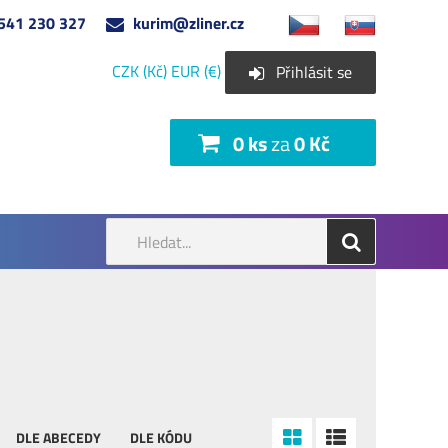
541 230 327
kurim@zliner.cz
CZK (Kč)
EUR (€)
Přihlásit se
0 ks
za
0 Kč
DLE ABECEDY
DLE KÓDU