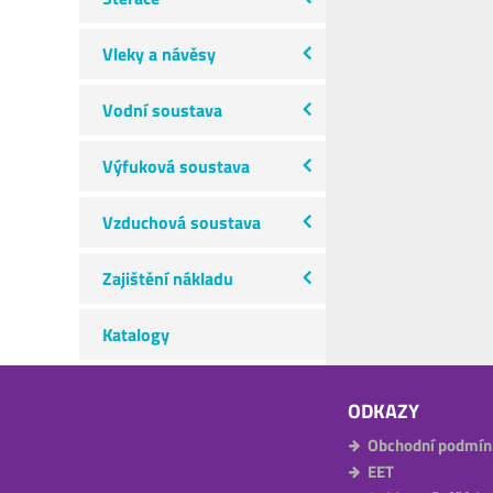
Vleky a návěsy
Vodní soustava
Výfuková soustava
Vzduchová soustava
Zajištění nákladu
Katalogy
ODKAZY
Obchodní podmín
EET