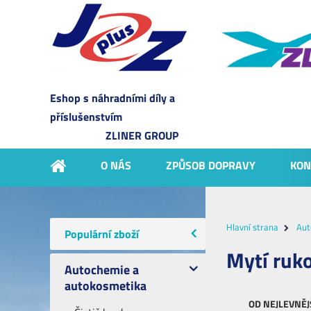
Eshop s náhradními díly a
příslušenstvím
ZLINER GROUP
O NÁS
ZPŮSOB DOPRAVY
KON
Hlavní strana
Aut
Populární zboží
Mytí ruk
Autochemie a
autokosmetika
OD NEJLEVNĚJ