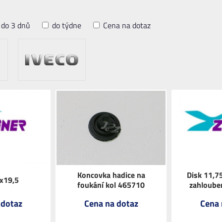
do 3 dnů
do týdne
Cena na dotaz
Koncovka hadice na
Disk 11,7
5x19,5
foukání kol 465710
zahloube
 dotaz
Cena na dotaz
Cena 