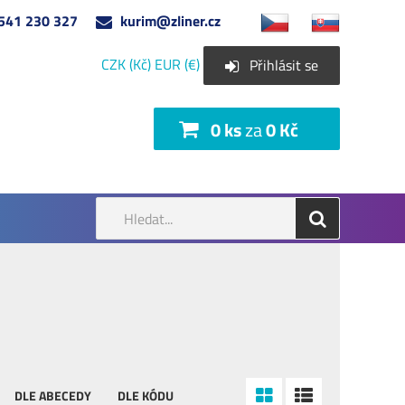
541 230 327
kurim@zliner.cz
CZK (Kč)
EUR (€)
Přihlásit se
0 ks
za
0 Kč
DLE ABECEDY
DLE KÓDU