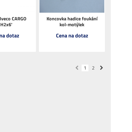
 Iveco CARGO
Koncovka hadice foukání
'H2x6'
kol-motýlek
na dotaz
Cena na dotaz
1
2