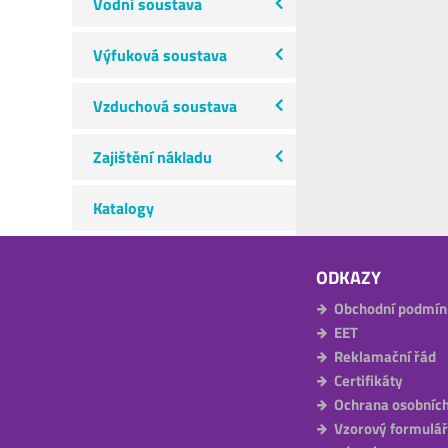
Vodní soustava
Výfuková soustava
Vzduchová soustava
Zajištění nákladu
Katalogy
ODKAZY
Obchodní podmín
EET
Reklamační řád
Certifikáty
Ochrana osobních
Vzorový formulář