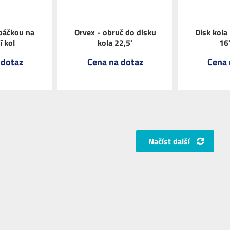
páčkou na
Orvex - obruč do disku
Disk kola
í kol
kola 22,5'
16
 dotaz
Cena na dotaz
Cena 
Načíst další