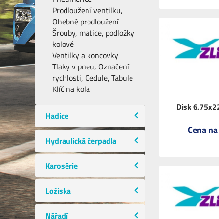
Prodloužení ventilku,
Ohebné prodloužení
Šrouby, matice, podložky
kolové
Ventilky a koncovky
Tlaky v pneu, Označení
rychlosti, Cedule, Tabule
Klíč na kola
Disk 6,75x2
Hadice
Cena na
Hydraulická čerpadla
Karosérie
Ložiska
Nářadí