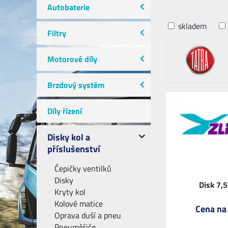
Autobaterie
skladem
Filtry
Motorové díly
Brzdový systém
Díly řízení
Disky kol a
příslušenství
Čepičky ventilků
Disky
Disk 7,
Kryty kol
Kolové matice
Cena na
Oprava duší a pneu
Pneuměřiče