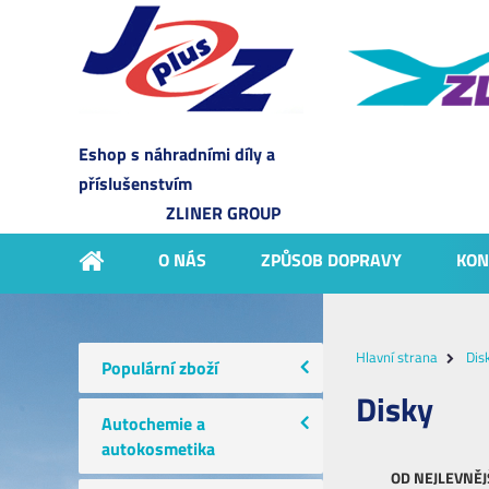
Eshop s náhradními díly a
příslušenstvím
ZLINER GROUP
O NÁS
ZPŮSOB DOPRAVY
KON
Hlavní strana
Dis
Populární zboží
Disky
Autochemie a
autokosmetika
OD NEJLEVNĚJ