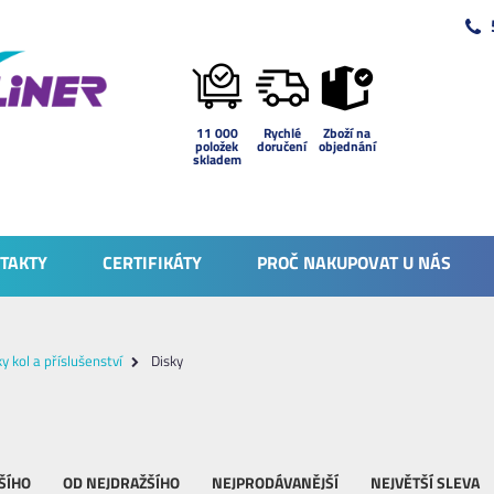
11 000
Rychlé
Zboží na
položek
doručení
objednání
skladem
TAKTY
CERTIFIKÁTY
PROČ NAKUPOVAT U NÁS
ky kol a příslušenství
Disky
ŠÍHO
OD NEJDRAŽŠÍHO
NEJPRODÁVANĚJŠÍ
NEJVĚTŠÍ SLEVA