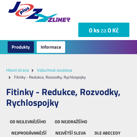
0 ks
za
0 Kč
Produkty
Informace
Hlavní strana
Vzduchová soustava
Fitinky - Redukce, Rozvodky, Rychlospojky
Fitinky - Redukce, Rozvodky,
Rychlospojky
OD NEJLEVNĚJŠÍHO
OD NEJDRAŽŠÍHO
NEJPRODÁVANĚJŠÍ
NEJVĚTŠÍ SLEVA
DLE ABECEDY