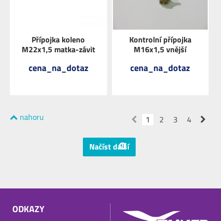
Přípojka koleno
Kontrolní přípojka
M22x1,5 matka-závit
M16x1,5 vnější
cena_na_dotaz
cena_na_dotaz
nahoru
ZOBRAZIT
ZOBRAZIT
1
2
3
4
Načíst další
ODKAZY