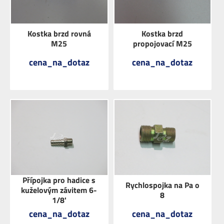
Kostka brzd rovná
Kostka brzd
M25
propojovací M25
cena_na_dotaz
cena_na_dotaz
ZOBRAZIT
ZOBRAZIT
Přípojka pro hadice s
Rychlospojka na Pa o
kuželovým závitem 6-
8
1/8'
cena_na_dotaz
cena_na_dotaz